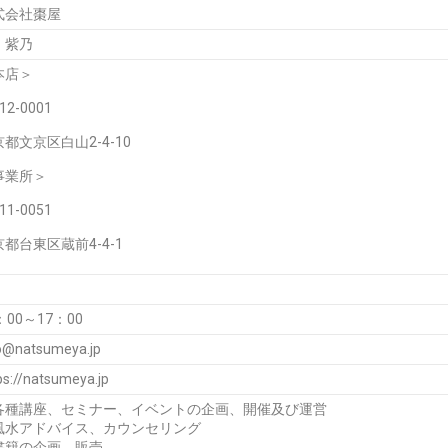
式会社棗屋
 紫乃
本店＞
12-0001
都文京区白山2-4-10
事業所＞
11-0051
都台東区蔵前4-4-1
：00～17：00
o@natsumeya.jp
ps://natsumeya.jp
各種講座、セミナー、イベントの企画、開催及び運営
風水アドバイス、カウンセリング
書籍の企画、販売