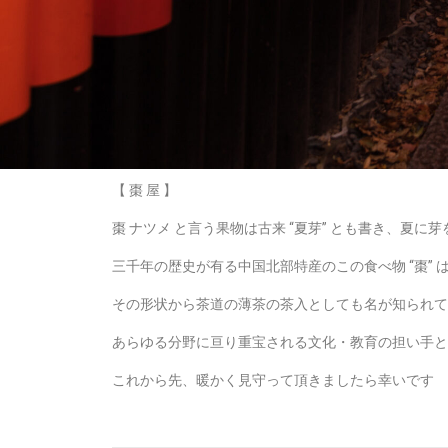
【 棗 屋 】
棗 ナツメ と言う果物は古来 “夏芽” とも書き、夏
三千年の歴史が有る中国北部特産のこの食べ物 “棗”
その形状から茶道の薄茶の茶入としても名が知られて
あらゆる分野に亘り重宝される文化・教育の担い手とな
これから先、暖かく見守って頂きましたら幸いです