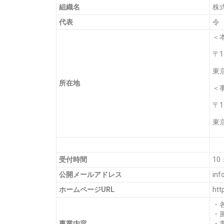
組織名
株
代表
令
＜
〒1
東京
所在地
＜
〒1
東京
受付時間
10
公開メールアドレス
inf
ホームページURL
htt
・
・
事業内容
・