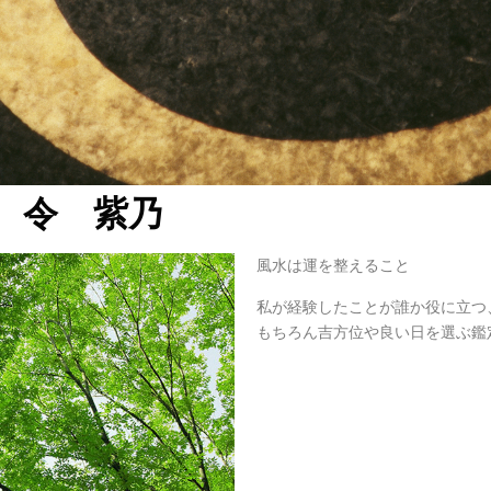
 令 紫乃
風水は運を整えること
私が経験したことが誰か役に立つ
もちろん吉方位や良い日を選ぶ鑑