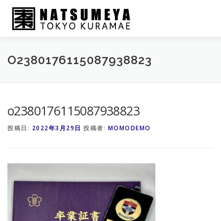
コ
ン
テ
ン
ツ
へ
NATSUMEYA
HIROAN
BOOK
ONLINE SHOP
O2380176115087938823
ス
キ
ッ
プ
o2380176115087938823
投稿日:
2022年3月29日
投稿者:
MOMODEMO