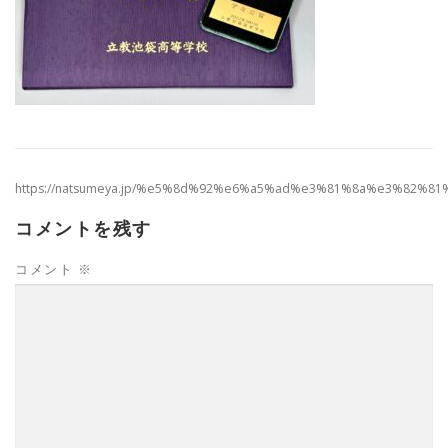
https://natsumeya.jp/%e5%8d%92%e6%a5%ad%e3%81%8a%e3%82%8
コメントを残す
コメント
※