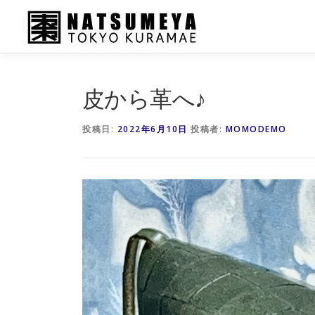
コ
ン
テ
ン
ツ
へ
皮から革へ♪
ス
キ
投稿日:
2022年6月10日
投稿者:
MOMODEMO
ッ
プ