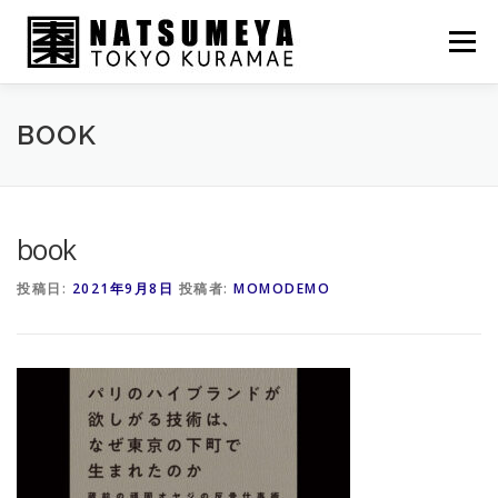
コ
ン
メニュー
テ
ン
ツ
へ
NATSUMEYA
HIROAN
BOOK
BOOK
ス
キ
ッ
プ
ONLINE SHOP
FENG SHUI
BLOG
book
投稿日:
2021年9月8日
投稿者:
MOMODEMO
COMPANY
CONTACT