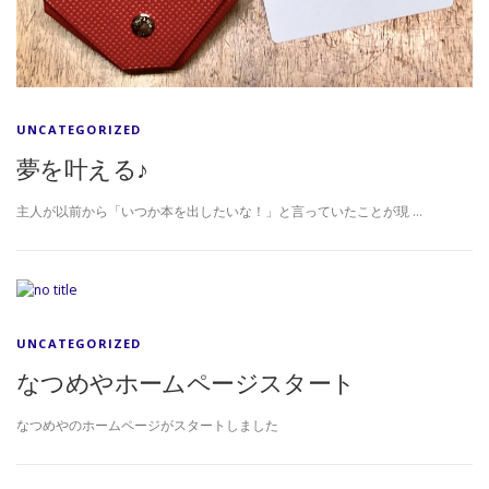
UNCATEGORIZED
夢を叶える♪
主人が以前から「いつか本を出したいな！」と言っていたことが現 …
UNCATEGORIZED
なつめやホームページスタート
なつめやのホームページがスタートしました