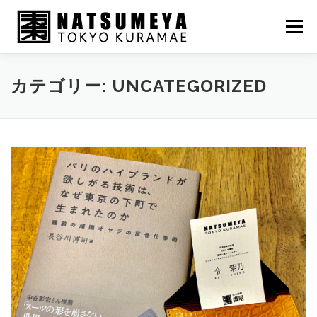
コ
ン
メニュー
テ
ン
ツ
へ
NATSUMEYA
HIROAN
BOOK
カテゴリー:
UNCATEGORIZED
ス
キ
ッ
プ
ONLINE SHOP
FENG SHUI
BLOG
COMPANY
CONTACT