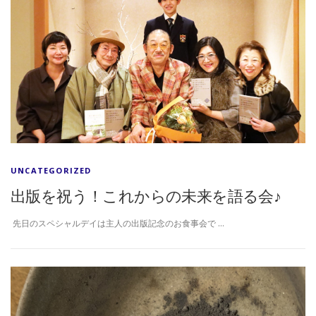
UNCATEGORIZED
出版を祝う！これからの未来を語る会♪
先日のスペシャルデイは主人の出版記念のお食事会で …