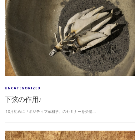
UNCATEGORIZED
下弦の作用♪
10月初めに『ポジティブ家相学』のセミナーを受講 …